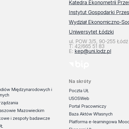
Katedra Ekonometrii Prze
Instytut Gospodarki Prze
Wydział Ekonomiczno-Soc
Uniwersytet Łódzki
ul. POW 3/5, 90-255 Łódź
T: 42/665 51 83
E:
kep@uni.lodz.pl
Na skróty
udiów Międzynarodowych i
Poczta UŁ
znych
USOSWeb
rządzania
Portal Pracowniczy
maszowie Mazowieckim
Baza Aktów Własnych
kowe i zespoły badawcze
Platforma e-learningowa Moo
UŁ