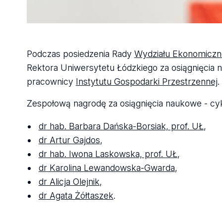
fot. Maciej Andrzejewski / Centrum Promocji UŁ
Podczas posiedzenia Rady
Wydziału Ekonomiczn
Rektora Uniwersytetu Łódzkiego za osiągnięcia n
pracownicy
Instytutu Gospodarki Przestrzennej
.
Zespołową nagrodę za osiągnięcia naukowe - cykl 
dr hab. Barbara Dańska-Borsiak, prof. UŁ
,
dr Artur Gajdos
,
dr hab. Iwona Laskowska, prof. UŁ
,
dr Karolina Lewandowska-Gwarda
,
dr Alicja Olejnik
,
dr Agata Żółtaszek
.